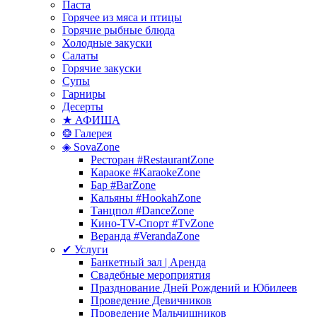
Паста
Горячее из мяса и птицы
Горячие рыбные блюда
Холодные закуски
Салаты
Горячие закуски
Супы
Гарниры
Десерты
★ АФИША
❂ Галерея
◈ SovaZone
Ресторан #RestaurantZone
Караоке #KaraokeZone
Бар #BarZone
Кальяны #HookahZone
Танцпол #DanceZone
Кино-TV-Спорт #TvZone
Веранда #VerandaZone
✔ Услуги
Банкетный зал | Аренда
Свадебные мероприятия
Празднование Дней Рождений и Юбилеев
Проведение Девичников
Проведение Мальчишников