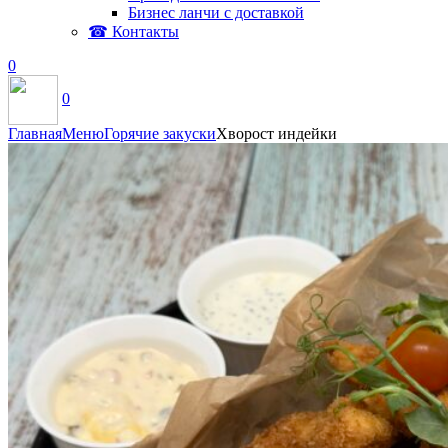
Бизнес ланчи с доставкой
☎ Контакты
0
0
Главная
Меню
Горячие закуски
Хворост индейки