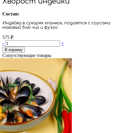
Хворост индейки
Состав:
Индейка в сухарях «панко», подается с соусами:
маковый блю чиз и фуэго
575
₽
-
+
В корзину
Сопутствующие товары