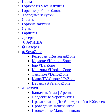
Паста
Горячее из мяса и птицы
Горячие рыбные блюда
Холодные закуски
Салаты
Горячие закуски
Супы
Гарниры
Десерты
★ АФИША
❂ Галерея
◈ SovaZone
Ресторан #RestaurantZone
Караоке #KaraokeZone
Бар #BarZone
Кальяны #HookahZone
Танцпол #DanceZone
Кино-TV-Спорт #TvZone
Веранда #VerandaZone
✔ Услуги
Банкетный зал | Аренда
Свадебные мероприятия
Празднование Дней Рождений и Юбилеев
Проведение Девичников
Проведение Мальчишников