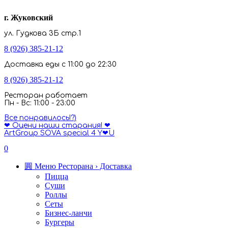
г. Жуковский
ул. Гудкова 3Б стр.1
8 (926) 385-21-12
Доставка еды с 11:00 до 22:30
8 (926) 385-21-12
Ресторан работает
Пн - Вс: 11:00 - 23:00
Все понравилось!?)
❤ Оцени наши старания! ❤
ArtGroup SOVA special 4 Y❤U
0
圓 Меню Ресторана › Доставка
Пицца
Суши
Роллы
Сеты
Бизнес-ланчи
Бургеры