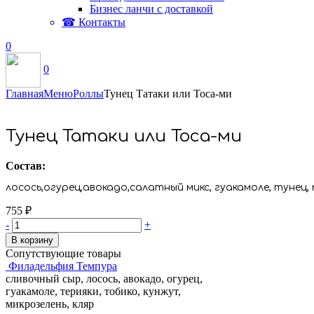
Бизнес ланчи с доставкой
☎ Контакты
0
0
Главная
Меню
Роллы
Тунец Татаки или Тоса-ми
Тунец Татаки или Тоса-ми
Состав:
лосось,огурец,авокадо,салатный микс, гуакамоле, тунец, 
755
₽
-
+
В корзину
Сопутствующие товары
Филадельфия Темпура
сливочный сыр, лосось, авокадо, огурец,
гуакамоле, терияки, тобико, кунжут,
микрозелень, кляр