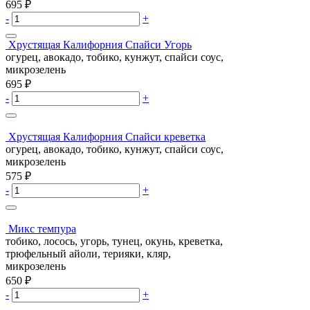
695
₽
-
+
Хрустящая Калифорния Спайси Угорь
огурец, авокадо, тобико, кунжут, спайси соус,
микрозелень
695
₽
-
+
Хрустящая Калифорния Спайси креветка
огурец, авокадо, тобико, кунжут, спайси соус,
микрозелень
575
₽
-
+
Микс темпура
тобико, лосось, угорь, тунец, окунь, креветка,
трюфельный айоли, терияки, кляр,
микрозелень
650
₽
-
+