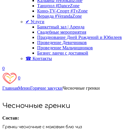
Кальяны #HookahZone
Танцпол #DanceZone
Кино-TV-Спорт #TvZone
Веранда #VerandaZone
✔ Услуги
Банкетный зал | Аренда
Свадебные мероприятия
Празднование Дней Рождений и Юбилеев
Проведение Девичников
Проведение Мальчишников
Бизнес ланчи с доставкой
☎ Контакты
0
0
Главная
Меню
Горячие закуски
Чесночные гренки
Чесночные гренки
Состав:
Гренки чесночные с маковым блю чиз