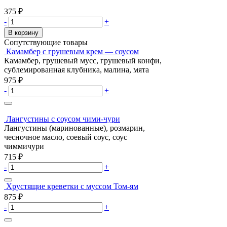
375
₽
-
+
В корзину
Сопутствующие товары
Камамбер с грушевым крем — соусом
Камамбер, грушевый мусс, грушевый конфи,
сублемированная клубника, малина, мята
975
₽
-
+
Лангустины с соусом чими-чури
Лангустины (маринованные), розмарин,
чесночное масло, соевый соус, соус
чиммичури
715
₽
-
+
Хрустящие креветки с муссом Том-ям
875
₽
-
+