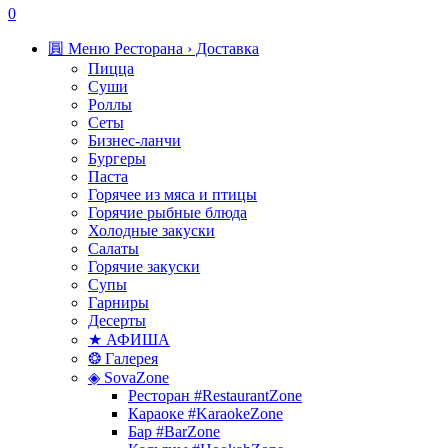
0
圓 Меню Ресторана › Доставка
Пицца
Суши
Роллы
Сеты
Бизнес-ланчи
Бургеры
Паста
Горячее из мяса и птицы
Горячие рыбные блюда
Холодные закуски
Салаты
Горячие закуски
Супы
Гарниры
Десерты
★ АФИША
❂ Галерея
◈ SovaZone
Ресторан #RestaurantZone
Караоке #KaraokeZone
Бар #BarZone