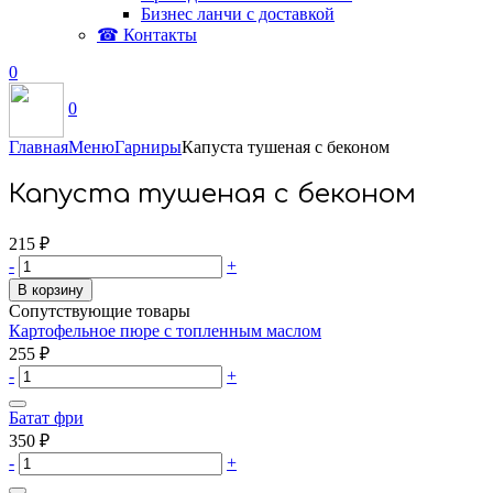
Бизнес ланчи с доставкой
☎ Контакты
0
0
Главная
Меню
Гарниры
Капуста тушеная с беконом
Капуста тушеная с беконом
215
₽
-
+
В корзину
Сопутствующие товары
Картофельное пюре с топленным маслом
255
₽
-
+
Батат фри
350
₽
-
+