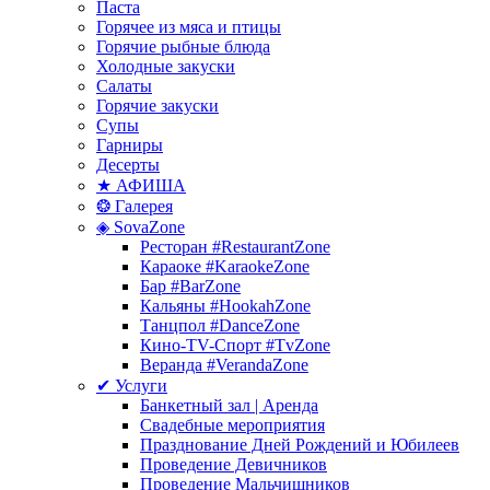
Паста
Горячее из мяса и птицы
Горячие рыбные блюда
Холодные закуски
Салаты
Горячие закуски
Супы
Гарниры
Десерты
★ АФИША
❂ Галерея
◈ SovaZone
Ресторан #RestaurantZone
Караоке #KaraokeZone
Бар #BarZone
Кальяны #HookahZone
Танцпол #DanceZone
Кино-TV-Спорт #TvZone
Веранда #VerandaZone
✔ Услуги
Банкетный зал | Аренда
Свадебные мероприятия
Празднование Дней Рождений и Юбилеев
Проведение Девичников
Проведение Мальчишников