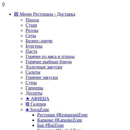
0
圓 Меню Ресторана › Доставка
Пицца
Суши
Роллы
Сеты
Бизнес-ланчи
Бургеры
Паста
Горячее из мяса и птицы
Горячие рыбные блюда
Холодные закуски
Салаты
Горячие закуски
Супы
Гарниры
Десерты
★ АФИША
❂ Галерея
◈ SovaZone
Ресторан #RestaurantZone
Караоке #KaraokeZone
Бар #BarZone