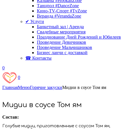
Кальяны #HookahZone
Танцпол #DanceZone
Кино-TV-Спорт #TvZone
Веранда #VerandaZone
✔ Услуги
Банкетный зал | Аренда
Свадебные мероприятия
Празднование Дней Рождений и Юбилеев
Проведение Девичников
Проведение Мальчишников
Бизнес ланчи с доставкой
☎ Контакты
0
0
Главная
Меню
Горячие закуски
Мидии в соусе Том ям
Мидии в соусе Том ям
Состав:
Голубые мидии, приготовленные с соусом Том ям,