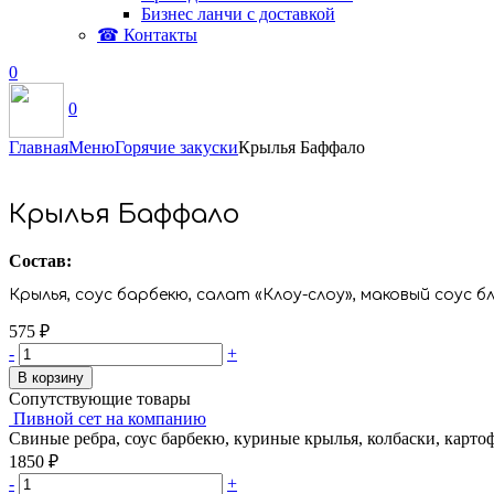
Бизнес ланчи с доставкой
☎ Контакты
0
0
Главная
Меню
Горячие закуски
Крылья Баффало
Крылья Баффало
Состав:
Крылья, соус барбекю, салат «Клоу-слоу», маковый соус б
575
₽
-
+
В корзину
Сопутствующие товары
Пивной сет на компанию
Свиные ребра, соус барбекю, куриные крылья, колбаски, картоф
1850
₽
-
+