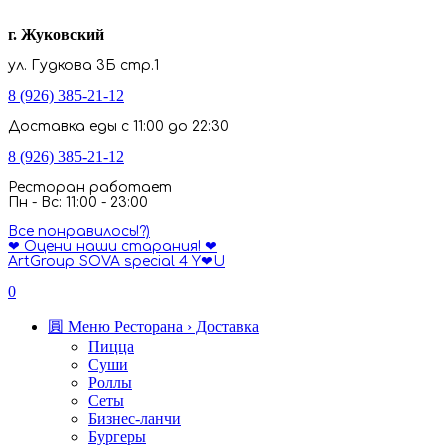
г. Жуковский
ул. Гудкова 3Б стр.1
8 (926) 385-21-12
Доставка еды с 11:00 до 22:30
8 (926) 385-21-12
Ресторан работает
Пн - Вс: 11:00 - 23:00
Все понравилось!?)
❤ Оцени наши старания! ❤
ArtGroup SOVA special 4 Y❤U
0
圓 Меню Ресторана › Доставка
Пицца
Суши
Роллы
Сеты
Бизнес-ланчи
Бургеры