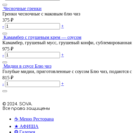
Чесночные гренки
Гренки чесночные с маковым блю чиз
375
₽
-
+
Камамбер с грушевым крем — соусом
Камамбер, грушевый мусс, грушевый конфи, сублемированная 
975
₽
-
+
Мидии в соусе Блю чиз
Голубые мидии, приготовленные с соусом Блю чиз, подаются с
815
₽
-
+
© 2024. SOVA.
Все права защищены
☕ Меню Ресторана
★ АФИША
❂ Галерея