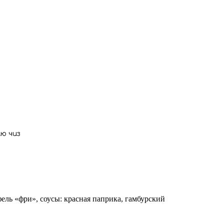
лю чиз
ель «фри», соусы: красная паприка, гамбурский