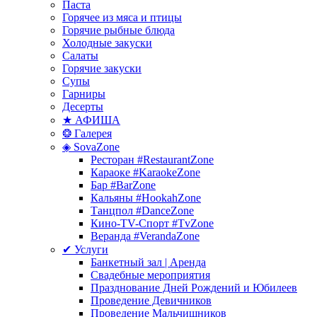
Паста
Горячее из мяса и птицы
Горячие рыбные блюда
Холодные закуски
Салаты
Горячие закуски
Супы
Гарниры
Десерты
★ АФИША
❂ Галерея
◈ SovaZone
Ресторан #RestaurantZone
Караоке #KaraokeZone
Бар #BarZone
Кальяны #HookahZone
Танцпол #DanceZone
Кино-TV-Спорт #TvZone
Веранда #VerandaZone
✔ Услуги
Банкетный зал | Аренда
Свадебные мероприятия
Празднование Дней Рождений и Юбилеев
Проведение Девичников
Проведение Мальчишников